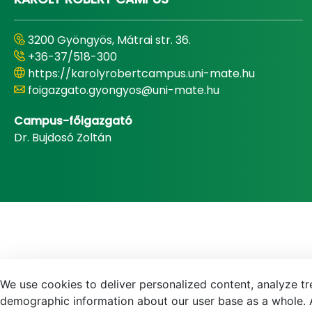
3200 Gyöngyös, Mátrai str. 36.
+36-37/518-300
https://karolyrobertcampus.uni-mate.hu
foigazgato.gyongyos@uni-mate.hu
Campus-főigazgató
Dr. Bujdosó Zoltán
We use cookies to deliver personalized content, analyze tre
demographic information about our user base as a whole. A