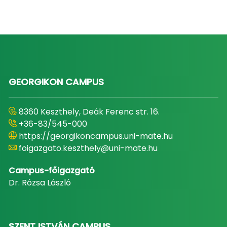
GEORGIKON CAMPUS
8360 Keszthely, Deák Ferenc str. 16.
+36-83/545-000
https://georgikoncampus.uni-mate.hu
foigazgato.keszthely@uni-mate.hu
Campus-főigazgató
Dr. Rózsa László
SZENT ISTVÁN CAMPUS