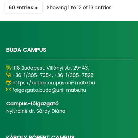
60 Entries
Showing 1 to 13 of 13 entries.
BUDA CAMPUS
1118 Budapest, Villányi str. 29-43.
+36-1/305-7354, +36-1/305-7528
https://budaicampus.uni-mate.hu
foigazgato.buda@uni-mate.hu
Campus-főigazgató
Nyitrainé dr. Sárdy Diána
KÁROLY RÓBERT CAMPUS