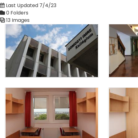
Last Updated 7/4/23
0 Folders
13 Images
Media Gallery