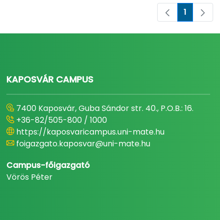
1
Page
KAPOSVÁR CAMPUS
7400 Kaposvár, Guba Sándor str. 40., P.O.B.: 16.
+36-82/505-800 / 1000
https://kaposvaricampus.uni-mate.hu
foigazgato.kaposvar@uni-mate.hu
Campus-főigazgató
Vörös Péter